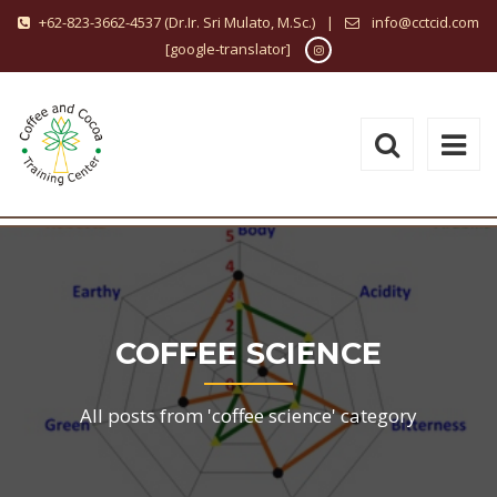
+62-823-3662-4537 (Dr.Ir. Sri Mulato, M.Sc.)
|
info@cctcid.com
[google-translator]
COFFEE SCIENCE
All posts from 'coffee science' category